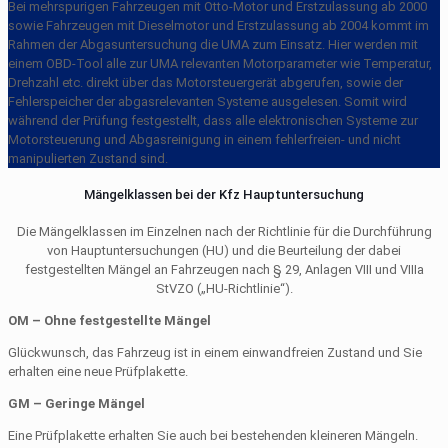
Bei mehrspurigen Fahrzeugen mit Otto-Motor und Erstzulassung ab 2000
sowie Fahrzeugen mit Dieselmotor und Erstzulassung ab 2004 kommt im
Rahmen der Abgasuntersuchung die UMA zum Einsatz. Hier werden mit
einem OBD-Tool alle zur UMA relevanten Motorparameter wie Temperatur,
Drehzahl etc. direkt über das Motorsteuergerät abgerufen, sowie der
Fehlerspeicher der abgasrelevanten Systeme ausgelesen. Somit wird
während der Prüfung festgestellt, dass alle elektronischen Systeme zur
Motorsteuerung und Abgasreinigung in einem fehlerfreien- und nicht
manipulierten Zustand sind.
Mängelklassen bei der Kfz Hauptuntersuchung
Die Mängelklassen im Einzelnen nach der Richtlinie für die Durchführung
von Hauptuntersuchungen (HU) und die Beurteilung der dabei
festgestellten Mängel an Fahrzeugen nach § 29, Anlagen VIII und VIIIa
StVZO („HU-Richtlinie“).
OM – Ohne festgestellte Mängel
Glückwunsch, das Fahrzeug ist in einem einwandfreien Zustand und Sie
erhalten eine neue Prüfplakette.
GM – Geringe Mängel
Eine Prüfplakette erhalten Sie auch bei bestehenden kleineren Mängeln.