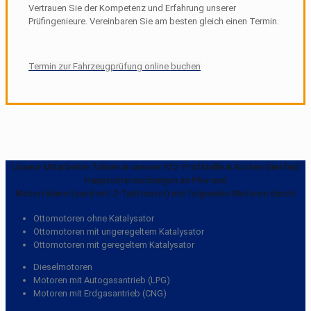
Vertrauen Sie der Kompetenz und Erfahrung unserer
Prüfingenieure. Vereinbaren Sie am besten gleich einen Termin.
Termin zur Fahrzeugprüfung online buchen
Unsere Mitarbeiter führen in unserer Kfz-Prüfstelle in Kürten-Biesfeld
Hauptuntersuchungen an Pkw und
Motorrädern (auch mit 2-Taktmotor) mit folgenden Motoren durch:
Ottomotoren ohne Katalysator
Ottomotoren mit ungeregeltem Katalysator
Ottomotoren mit geregeltem Katalysator
Dieselmotoren
Motoren mit Autogasantrieb (LPG)
Motoren mit Erdgasantrieb (CNG)