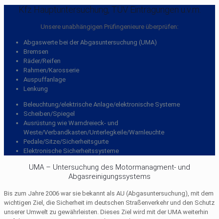
Kfz Hauptuntersuchung, TÜV Eintragungen u.v.m.
Unsere unabhängigen Prüfingenieure überprüfen:
Abgaswerte bei der Abgasuntersuchung (UMA)
Bremsen
Räder/Reifen
Rahmen/Karosserie
Auspuffanlage
Lenkung
Beleuchtung/elektrische Anlage/elektronische Systeme
Scheiben/Spiegel
Ausrüstung wie Warndreieck- und
Weste/Verbandkasten/Unterlegkeile/Warnleuchte
Pedale/Sitze/Sicherheitsgurte
Elektronische Sicherheitssysteme
UMA – Untersuchung des Motormanagment- und
Abgasreinigungssystems
Bis zum Jahre 2006 war sie bekannt als AU (Abgasuntersuchung), mit dem
wichtigen Ziel, die Sicherheit im deutschen Straßenverkehr und den Schutz
unserer Umwelt zu gewährleisten. Dieses Ziel wird mit der UMA weiterhin